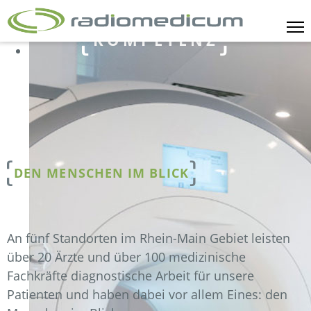
KOMPETENZ
DEN MENSCHEN IM BLICK
An fünf Standorten im Rhein-Main Gebiet leisten
über 20 Ärzte und über 100 medizinische
Fachkräfte diagnostische Arbeit für unsere
Patienten und haben dabei vor allem Eines: den