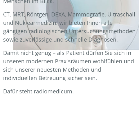
Menschen im Blick.
CT,
MRT, Röntgen, DEXA, Mammografie, Ultraschall
und Nuklearmedizin: wir bieten Ihnen alle
gängigen radiologischen Untersuchungsmethoden
sowie zuverlässige und schnelle Diagnosen.
Damit nicht genug – als Patient dürfen Sie sich in
unseren modernen Praxisräumen wohlfühlen und
sich unserer neuesten Methoden und
individuellen Betreuung sicher sein.
Dafür steht radiomedicum.