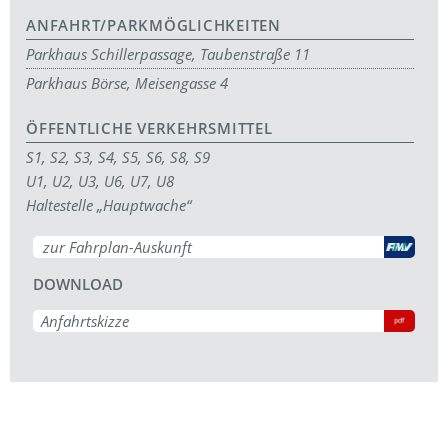
ANFAHRT/PARKMÖGLICHKEITEN
Parkhaus Schillerpassage, Taubenstraße 11
Parkhaus Börse, Meisengasse 4
ÖFFENTLICHE VERKEHRSMITTEL
S1, S2, S3, S4, S5, S6, S8, S9
U1, U2, U3, U6, U7, U8
Haltestelle „Hauptwache“
zur Fahrplan-Auskunft
DOWNLOAD
Anfahrtskizze