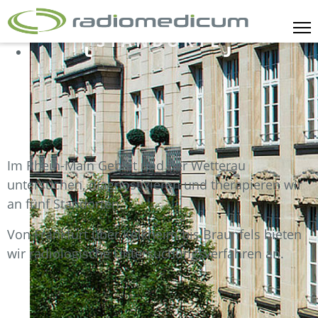
STANDORTE
Im Rhein-Main Gebiet und der Wetterau
untersuchen, diagnostizieren und therapieren wir
an fünf Standorten.
Von Frankfurt über Kelkheim bis Braunfels bieten
wir radiologische Untersuchungsverfahren an.